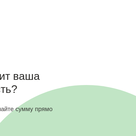
оит ваша
ть?
найте сумму прямо