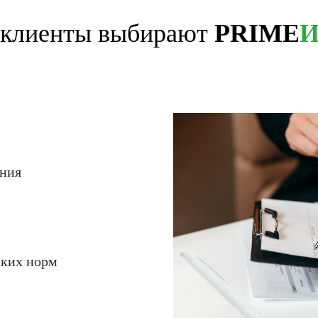
 клиенты выбирают
PRIME
И
ния
ских норм